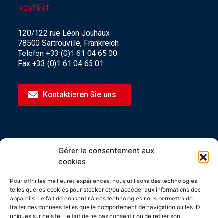
KONTAKT
120/122 rue Léon Jouhaux
78500 Sartrouville, Frankreich
Telefon +33 (0)1 61 04 65 00
Fax +33 (0)1 61 04 65 01
Kontaktieren Sie uns
ZERTIFIZIERUNGEN
Gérer le consentement aux
cookies
Spirec-Produkte werden alle in der Ile-de-
France undherkunfot Origine France
Pour offrir les meilleures expériences, nous utilisons des technologies
hergestellt.
telles que les cookies pour stocker et/ou accéder aux informations des
appareils. Le fait de consentir à ces technologies nous permettra de
Spirec ist der Gewinner des i-nov 2020
traiter des données telles que le comportement de navigation ou les ID
Wettbewerbs.
uniques sur ce site. Le fait de ne pas consentir ou de retirer son