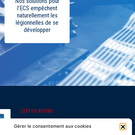
Nos solutions pour
l’ECS empêchent
naturellement les
légionnelles de se
développer
CERTIFICATIONS
Les produits Spirec sont
Gérer le consentement aux cookies
tous fabriqués en Ile-de-
France et certifiés Origine