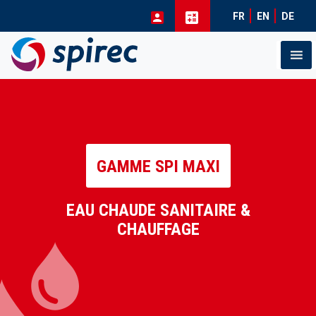
FR
EN
DE
Skip
to
content
GAMME SPI MAXI
EAU CHAUDE SANITAIRE &
CHAUFFAGE