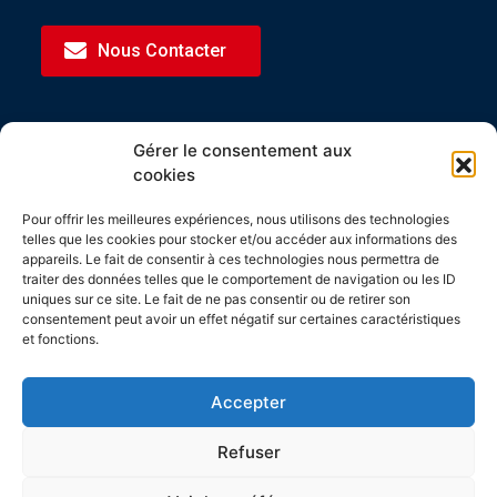
Nous Contacter
Gérer le consentement aux
CERTIFICATIONS
cookies
Les produits Spirec sont tous fabriqués en Ile-
Pour offrir les meilleures expériences, nous utilisons des technologies
de-France et certifiés Origine France Garantie.
telles que les cookies pour stocker et/ou accéder aux informations des
appareils. Le fait de consentir à ces technologies nous permettra de
Spirec est lauréat du concours i-nov 2020.
traiter des données telles que le comportement de navigation ou les ID
uniques sur ce site. Le fait de ne pas consentir ou de retirer son
consentement peut avoir un effet négatif sur certaines caractéristiques
et fonctions.
Accepter
© Spirec 2026
Refuser
MENTIONS LÉGALES
POLITIQUE DE CONFIDENTIALITÉ