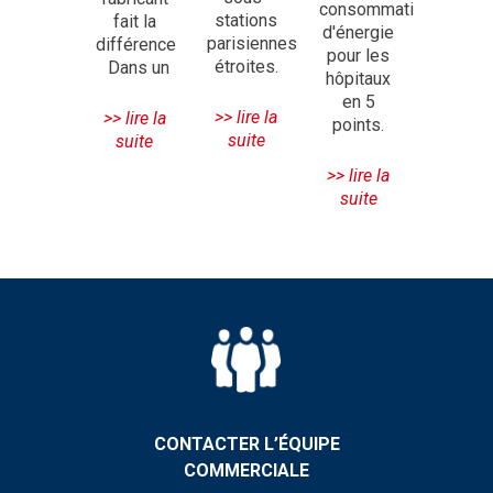
consommations
stations
fait la
d'énergie
parisiennes
différence
pour les
étroites.
Dans un
hôpitaux
en 5
>> lire la
>> lire la
points.
suite
suite
>> lire la
suite
CONTACTER L’ÉQUIPE
COMMERCIALE