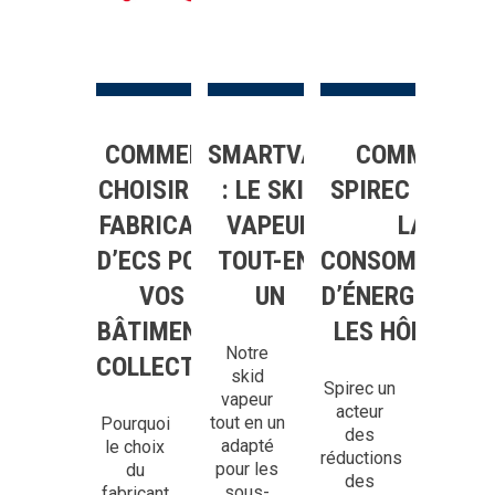
COMMENT
SMARTVAP
COMMENT
CHOISIR UN
: LE SKID
SPIREC RÉDUIT
FABRICANT
VAPEUR
LA
D’ECS POUR
TOUT-EN-
CONSOMMATIO
VOS
UN
D’ÉNERGIE DAN
BÂTIMENTS
LES HÔPITAUX
Notre
COLLECTIFS
skid
Spirec un
vapeur
acteur
tout en un
Pourquoi
des
adapté
le choix
réductions
pour les
du
des
sous-
fabricant