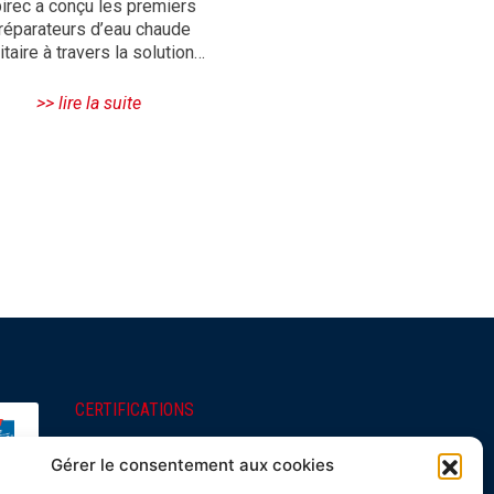
irec a conçu les premiers
réparateurs d’eau chaude
itaire à travers la solution…
>> lire la suite
CERTIFICATIONS
Spirec products are all
Gérer le consentement aux cookies
manufactured in Ile-de-