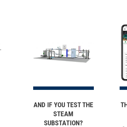
ST
101
e
-
AND IF YOU TEST THE
T
STEAM
SUBSTATION?