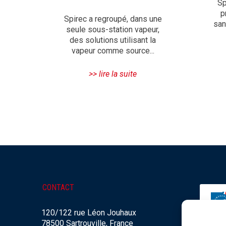
Sp
p
Spirec a regroupé, dans une
san
seule sous-station vapeur,
des solutions utilisant la
vapeur comme source...
>> lire la suite
CONTACT
120/122 rue Léon Jouhaux
78500 Sartrouville, France